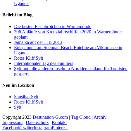
Uganda
Beliebt im Blog
Die besten Fischbrötchen in Warnemünde
206 Anläufe von Kreuzfahrtschiffen 2020 in Warnemünde
geplant
Jamaika auf der ITB 2013
Entspannen am Spennah Beach Entebbe am Viktoriasee in
Uganda
Rotes Kliff Sylt
Internationaler Tag des Faultiers
Sylt und alle anderen Inseln in Norddeutschland für Touristen
gesperrt
Neu im Lexikon
Sansibar Sylt
Rotes Kliff Sylt
Sylt
Copyright 2023
Destination-G.com
|
Tag Cloud
|
Archiv
|
Impressum
|
Datenschutz
|
Kontakt
Facebook
Twitter
Instagram
Pinterest