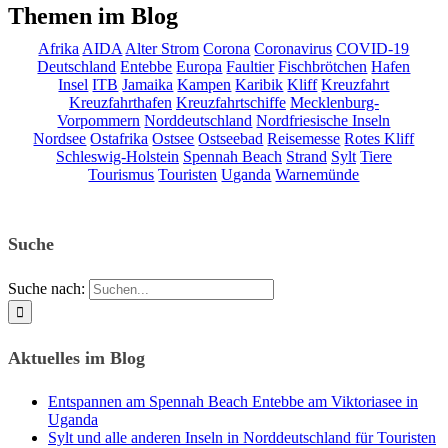
Themen im Blog
Afrika
AIDA
Alter Strom
Corona
Coronavirus
COVID-19
Deutschland
Entebbe
Europa
Faultier
Fischbrötchen
Hafen
Insel
ITB
Jamaika
Kampen
Karibik
Kliff
Kreuzfahrt
Kreuzfahrthafen
Kreuzfahrtschiffe
Mecklenburg-
Vorpommern
Norddeutschland
Nordfriesische Inseln
Nordsee
Ostafrika
Ostsee
Ostseebad
Reisemesse
Rotes Kliff
Schleswig-Holstein
Spennah Beach
Strand
Sylt
Tiere
Tourismus
Touristen
Uganda
Warnemünde
Suche
Suche nach:
Aktuelles im Blog
Entspannen am Spennah Beach Entebbe am Viktoriasee in
Uganda
Sylt und alle anderen Inseln in Norddeutschland für Touristen