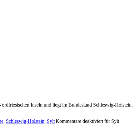
er Nordfriesischen Inseln und liegt im Bundesland Schleswig-Holstein.
ee
,
Schleswig-Holstein
,
Sylt
|
Kommentare deaktiviert
für Sylt