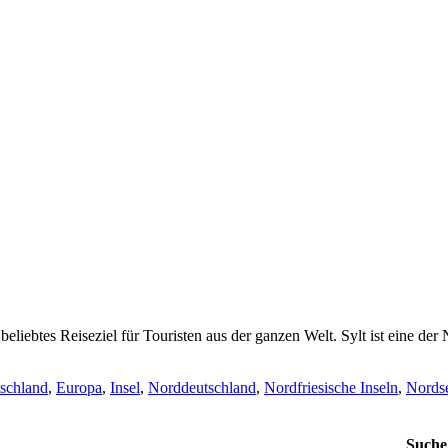
n beliebtes Reiseziel für Touristen aus der ganzen Welt. Sylt ist eine d
schland
,
Europa
,
Insel
,
Norddeutschland
,
Nordfriesische Inseln
,
Nords
Suche