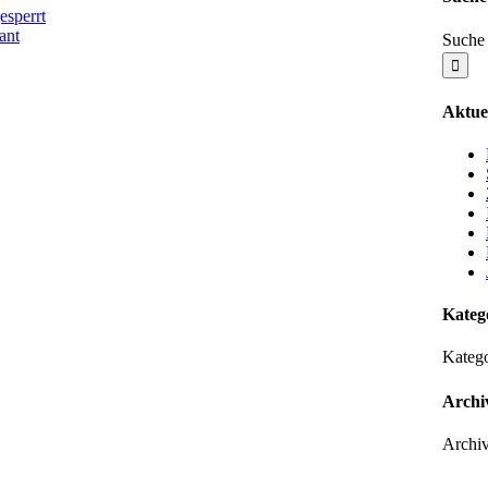
esperrt
ant
Suche 
Aktuel
Kateg
Katego
Archi
Archi