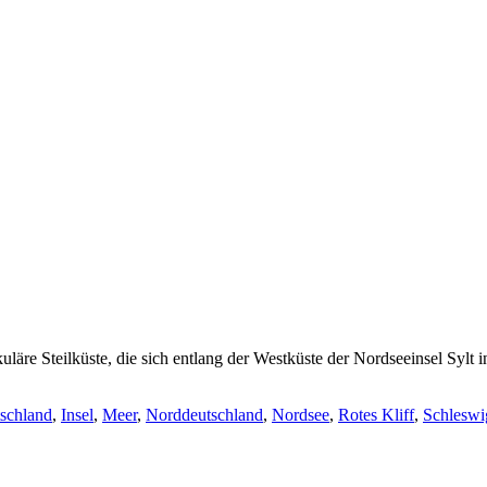
akuläre Steilküste, die sich entlang der Westküste der Nordseeinsel Sylt
schland
,
Insel
,
Meer
,
Norddeutschland
,
Nordsee
,
Rotes Kliff
,
Schleswi