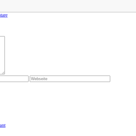
tare
ant